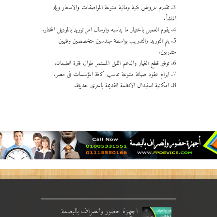
3. تقديم عروض فنية ومالية متنوعة المواصفات والاسعار وبلد
المنشأ.
4. يقوم العميل باختيار ما يناسبه وارسال امر توريد بالموديل المختار.
5. يتم التوريد والتدريب بواسطة مهندسين متخصصين وفنيين
متدربين.
6. توفير قطع الغيار والدعم الفنى المستمر طوال فترة الضمان.
7. ابرام عقود صيانة متنوعة تناسب كافة المؤسسات فى مصر.
8. امكانية استبدال الانظمة القديمة باخرى حديثة.
اجهزة حضور وانصراف بالبصمة