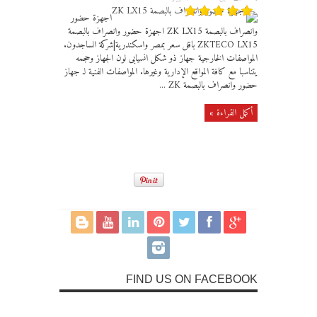
اجهزة حضور
وانصراف بالبصمة ZK LX15 اجهزة حضور وانصراف بالبصمة
ZKTECO LX15 باقل سعر بمصر واسكندرية|شركة الساجدون.
المواصفات الخارجية جهاز ذو شكل انسيابى لون الجهاز وحجمه
يتناسبا مع كافة المواقع الإدارية وغيرها. المواصفات الفنية لـ جهاز
حضور وانصراف بالبصمة ZK ...
أكمل القراءة »
FIND US ON FACEBOOK