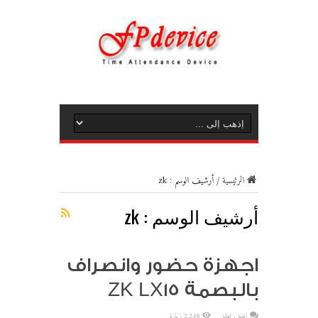
الرئيسية
/
أرشيف الوسم : zk
أرشيف الوسم :
zk
اجهزة حضور وانصراف
بالبصمة ZK LX15
اضف تعليق
2,248 زيارة