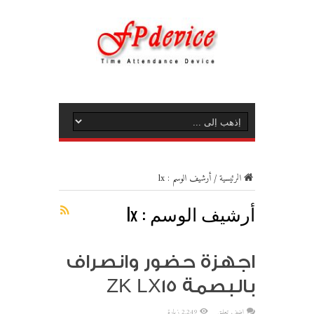
الرئيسية
/
أرشيف الوسم : lx
أرشيف الوسم :
lx
اجهزة حضور وانصراف
بالبصمة ZK LX15
اضف تعليق
2,249 زيارة