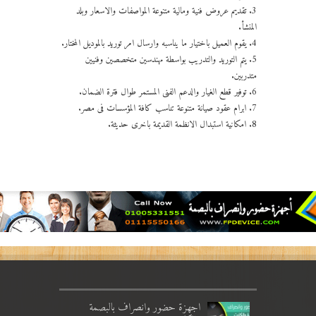
3. تقديم عروض فنية ومالية متنوعة المواصفات والاسعار وبلد
المنشأ.
4. يقوم العميل باختيار ما يناسبه وارسال امر توريد بالموديل المختار.
5. يتم التوريد والتدريب بواسطة مهندسين متخصصين وفنيين
متدربين.
6. توفير قطع الغيار والدعم الفنى المستمر طوال فترة الضمان.
7. ابرام عقود صيانة متنوعة تناسب كافة المؤسسات فى مصر.
8. امكانية استبدال الانظمة القديمة باخرى حديثة.
اجهزة حضور وانصراف بالبصمة