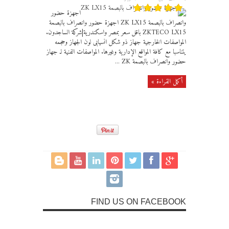
اجهزة حضور
وانصراف بالبصمة ZK LX15 اجهزة حضور وانصراف بالبصمة
ZKTECO LX15 باقل سعر بمصر واسكندرية|شركة الساجدون.
المواصفات الخارجية جهاز ذو شكل انسيابى لون الجهاز وحجمه
يتناسبا مع كافة المواقع الإدارية وغيرها. المواصفات الفنية لـ جهاز
حضور وانصراف بالبصمة ZK ...
أكمل القراءة »
FIND US ON FACEBOOK